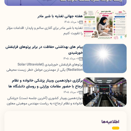
هفته جهانی تغذیه با شیر مادر
10 مرداد 1405
تغذیه با شیر مادر برای آغازی سالم و پایدار: اقدامات مؤثر
را تقویت کنیم
پیام های بهداشتی حفاظت در برابر پرتوهای فرابنفش
خورشیدی
07 مرداد 1405
پرتوهای فرابنفش خورشیدی (Solar Ultraviolet
Radiation) یکی از مهمترین عوامل خطر زیست محیطی
در دنیا محسوب می شود و مواجهه بیش از حد با این نوع
برگزاری دوازدهمین وبینار پزشکی خانواده و نظام
پرتوها، منجر به ایجاد طیف وسیعی از عوارض بهداشتی
حاد و مزمن بر چشم و پوست (به ویژه سرطان ها) و
ارجاع با حضور مقامات وزارتی و روسای دانشگاه ها
همچنین اختلال در عملکرد سیستم ایمنی بدن می گردد.
06 مرداد 1405
دوازدهمین وبینار کشوری (آخرین جلسه تست) «پزشکی
خانواده و نظام ارجاع» به ریاست مهندس موهبتی معاون
توسعه مدیریت و منابع وزارت بهداشت، درمان و آموزش
پزشکی، و با حضور اعضای هیأت رئیسه دانشگاه علوم
پزشکی لرستان، روسای شبکه ها و مدیران ستادی دانشگاه
اطلاعیه‌ها
برگزار شد.