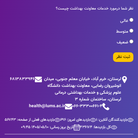
نظر شما درمورد خدمات معاونت بهداشت چیست؟
عالی
متوسط
ضعیف
ثبت نظر
لرستان، خرم آباد، خیابان معلم جنوبی، میدان
6813833946
انوشیروان رضایی، معاونت بهداشت دانشگاه
علوم پزشکی و خدمات بهداشتی درمانی
لرستان، ساختمان شماره 3
health@lums.ac.ir
066-33300661-4
بازدیدکنندگان آنلاین: 1
بازدیدهای امروز: 696
بازدیدهای فعلی از صفحه: 56743
کل بازدیدها: 436174
تاریخ بروز رسانی: 1405/05/10 09:45