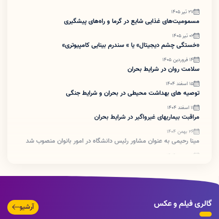
27 تیر 1405
مسمومیت‌های غذایی شایع در گرما و راه‌های پیشگیری
02 تیر 1405
«خستگی چشم دیجیتال» یا » سندرم بینایی کامپیوتری»
14 فروردین 1405
سلامت روان در شرایط بحران
15 اسفند 1404
توصیه های بهداشت محیطی در بحران و شرایط جنگی
11 اسفند 1404
مراقبت بیماریهای غیرواگیر در شرایط بحران
26 بهمن 1404
مینا رحیمی به عنوان مشاور رئیس دانشگاه در امور بانوان منصوب شد
25 بهمن 1404
برگزاری آزمون فصلنامه بهورز شماره 127
14 دی 1404
برگزاری روز مرد 14 دی ماه 1404
گالری فیلم و عکس
11 آبان 1404
آرشیو
دانستنی هایی درباره ویتامین C: قسمت اول