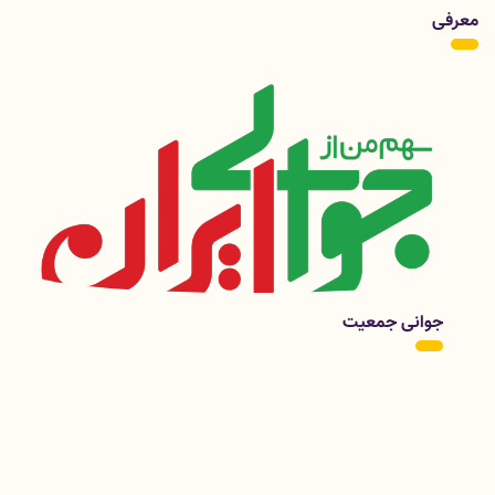
20 مرداد 1404
معرفی
نکاتی برای محافظت از چشم و پوست در برابر اشعه فرابنفش خورشید
19 مرداد 1404
نکاتی درباره تغذیه شیرخواران دوقلو، سه قلو و... با شیر مادر
12 مرداد 1404
چند نکته برای پیشگیری از گرمازدگی:
معرفی گروه سلامت روانی، اجتماعی و اعتیاد
در اساسنامه سازمان بهداشت جهانی، سلامت به عنوان "نه فقط
فقدان بیماری یا معلولیت" بلکه حال بهینه سلامت جسمی، روانی
و اجتماعی تعریف شده است. مفهوم سلامت روان چیزی فراتر از
نبود اختلال های روانی آمده و شامل خوب بودن از نظر ذهنی،
خودکارامدی، استقلال و خودمختاری، کفایت و شایستگی،
وابستگی میان نسلی و خودشکوفایی توانمندی های بالقوه فکری